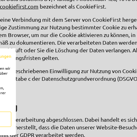
/cookiefirst.com
bezeichnet als CookieFirst.
 eine Verbindung mit dem Server von CookieFirst herges
ltige Zustimmung zur Nutzung bestimmter Cookie zu erha
em Browser, um nur die Cookie aktivieren zu können, in 
mäß zu dokumentieren. Die verarbeiteten Daten werden
st abläuft oder Sie die Löschung der Daten verlangen.
ungen
wahrungsfristen gelten.
en wir
ch vorgeschriebenen Einwilligung zur Nutzung von Cooki
rüber
z 1 Buchstabe c der Datenschutzgrundverordnung (DSGVO
en,
erer
trag
 Datenverarbeitung abgeschlossen. Dabei handelt es sic
der sicherstellt, dass die Daten unserer Website-Besuch
mit der GDPR verarbeitet werden.