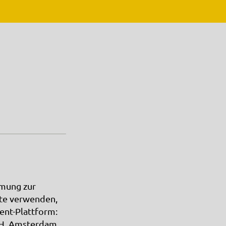
mmung zur
ite verwenden,
nt-Plattform:
DH, Amsterdam,