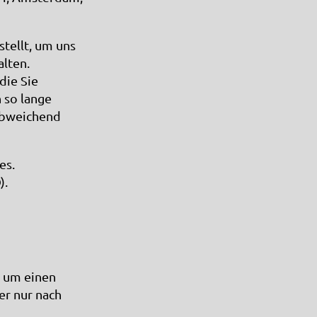
tellt, um uns
lten.
die Sie
 so lange
 Abweichend
es.
).
h um einen
er nur nach