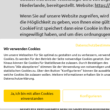
Niederlande, bereitgestellt. Website:
https:/
Wenn Sie auf unsere Website zugreifen, wird
die Möglichkeit zu geben, von Ihnen eine gü
CookieFirst speichert dann eine Cookie in Ihr
eingewilligt haben, und um dies ordnungsge
gespeichert, bis die vorgegebene Speicherfri
Datenschutzbestimm
hiervon können bestimmte gesetzliche Aufbe
Wir verwenden Cookies
Um unsere Webseiten für Sie optimal zu gestalten und zu verbessern, verwend
CookieFirst dient der Einholung der gesetzli
Cookies. Es werden für den Betrieb der Seite notwendige Cookies gesetzt. Da
Rechtsgrundlage hierfür ist Artikel 6 Absat
hinaus können Sie Cookies für Statistikzwecke zulassen. Durch Bestätigen des
Buttons "Alle akzeptieren" stimmen Sie der Verwendung von notwendigen und
statistischen Cookies zu. Über den Button "Konfigurieren" können Sie auswähl
welche Cookies Sie zulassen wollen. Weitere Informationen erhalten Sie in uns
Datenschutzerklärung.
Datenverarbeitungsver
Ja, ich bin mit allen Cookies
Wir haben mit CookieFirst einen Vertrag zur
Konfigurieren
einverstanden
datenschutzrechtlich erforderlichen Vertrag, 
unseren Weisungen und in Übereinstimmung 