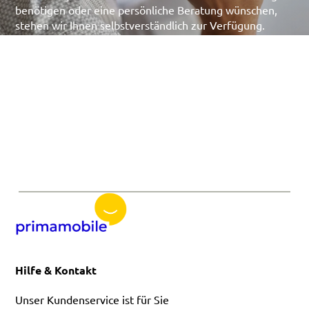
benötigen oder eine persönliche Beratung wünschen,
stehen wir Ihnen selbstverständlich zur Verfügung.
Nutzen Sie einfach unser
Kontaktformular
oder nehmen
Sie telefonisch Kontakt mit uns auf – wir helfen Ihnen
gerne weiter.
030 206142150
direkt zum Tarifvergleich
Hilfe & Kontakt
Unser Kundenservice ist für Sie