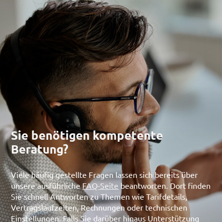
Sie benötigen kompetente
Beratung?
Viele häufig gestellte Fragen lassen sich bereits über
unsere ausführliche
FAQ-Seite
beantworten. Dort finden
Sie schnell Antworten zu Themen wie Tarifdetails,
Vertragslaufzeiten, Rechnungen oder technischen
Einstellungen. Falls Sie darüber hinaus Unterstützung